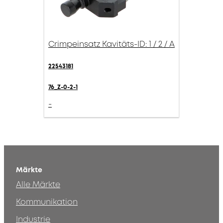
Crimpeinsatz Kavitäts-ID: 1 / 2 / A
22543181
76_Z-0-2-1
-
Märkte
Alle Märkte
Kommunikation
Industrie