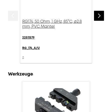
RG174, 50 Ohm, 1 GHz, 85°C, ø2.8
mm, PVC Mantel
22511579
RG_174_A/U
-
Werkzeuge