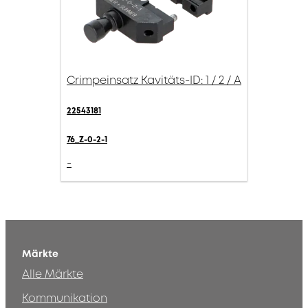
Crimpeinsatz Kavitäts-ID: 1 / 2 / A
22543181
76_Z-0-2-1
-
Märkte
Alle Märkte
Kommunikation