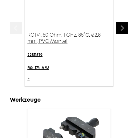
RG174, 50 Ohm, 1 GHz, 85°C, ø2.8
mm, PVC Mantel
22511579
RG_174_A/U
-
Werkzeuge