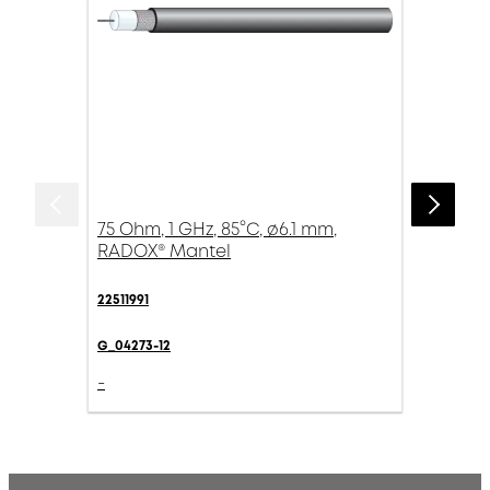
75 Ohm, 1 GHz, 85°C, ø6.1 mm,
RADOX® Mantel
22511991
G_04273-12
-