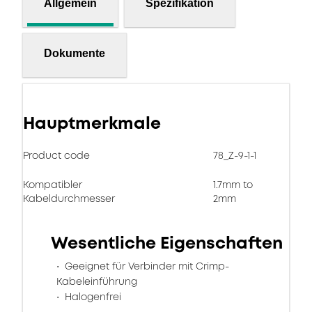
Allgemein
Spezifikation
Dokumente
Hauptmerkmale
Product code
78_Z-9-1-1
Kompatibler
1.7mm to
Kabeldurchmesser
2mm
Wesentliche Eigenschaften
Geeignet für Verbinder mit Crimp-
Kabeleinführung
Halogenfrei