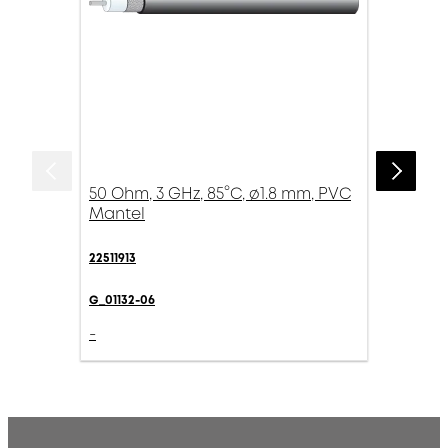
50 Ohm, 3 GHz, 85°C, ø1.8 mm, PVC
Mantel
22511913
G_01132-06
-