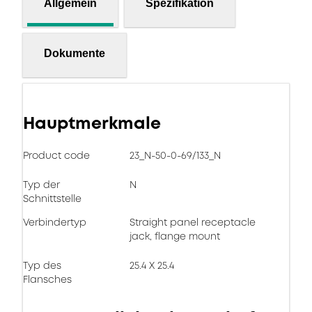
Allgemein
Spezifikation
Dokumente
Hauptmerkmale
Product code
23_N-50-0-69/133_N
Typ der
N
Schnittstelle
Verbindertyp
Straight panel receptacle
jack, flange mount
Typ des
25.4 X 25.4
Flansches