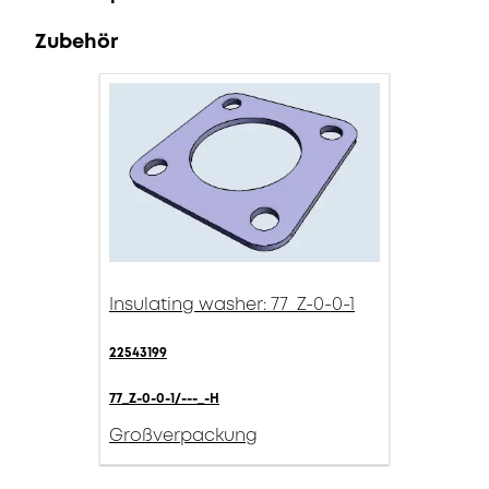
Zubehör
Insulating washer: 77_Z-0-0-1
22543199
77_Z-0-0-1/---_-H
Großverpackung