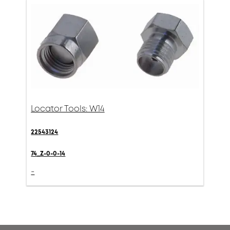
Locator Tools: W14
22543124
74_Z-0-0-14
-