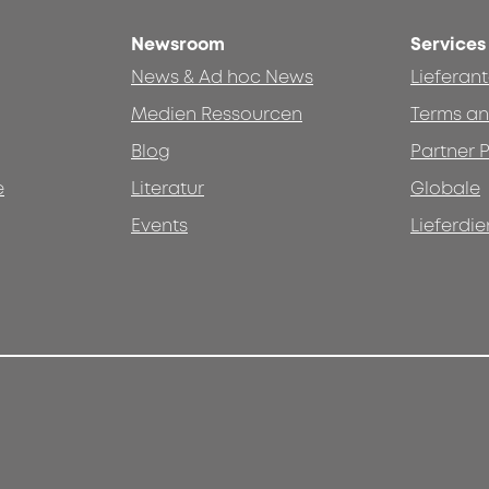
Newsroom
Services
News & Ad hoc News
Lieferan
Medien Ressourcen
Terms an
Blog
Partner P
e
Literatur
Globale
Events
Lieferdie