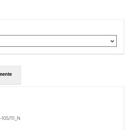
mente
105/111_N