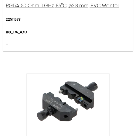
RG174, 50 Ohm, 1 GHz, 85°C, ø2.8 mm, PVC Mantel
22511579
RG_174_A/U
-