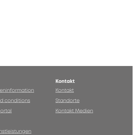
Kontakt
teninformation
Kontakt
d conditions
Standorte
ortal
Kontakt Medien
nstleistungen