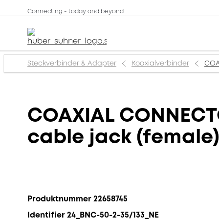
Connecting - today and beyond
Steckverbinder & Adapter
Koaxialverbinder
COA
COAXIAL CONNECTOR
cable jack (female
Produktnummer 22658745
Identifier 24_BNC-50-2-35/133_NE