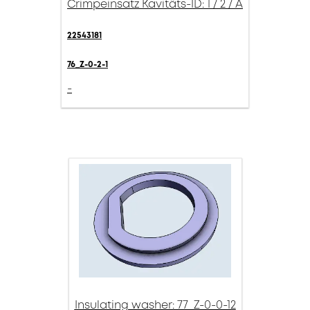
Crimpeinsatz Kavitäts-ID: 1 / 2 / A
22543181
76_Z-0-2-1
-
Insulating washer: 77_Z-0-0-12