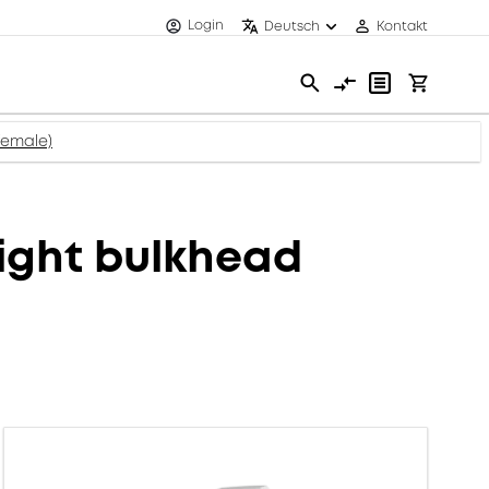
Login
Deutsch
Kontakt
female)
ight bulkhead