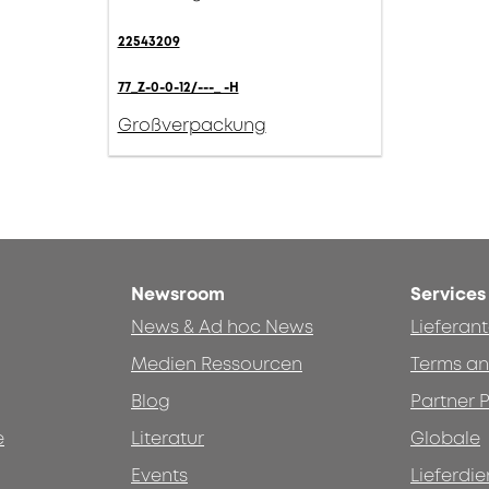
22543209
77_Z-0-0-12/---_ -H
Großverpackung
Newsroom
Services
News & Ad hoc News
Lieferan
Medien Ressourcen
Terms an
Blog
Partner P
e
Literatur
Globale
Events
Lieferdie