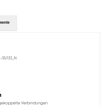
mente
-35/133_N
n
ngekoppelte Verbindungen