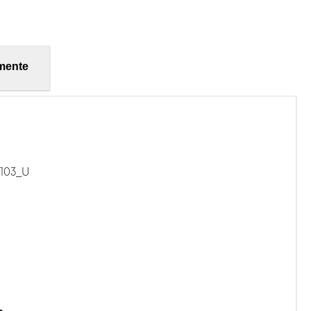
mente
/103_U