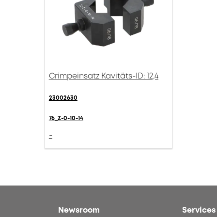
Crimpeinsatz Kavitäts-ID: 12,4
23002630
76_Z-0-10-14
-
Newsroom
Services