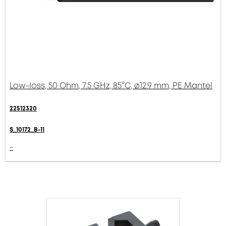
Low-loss, 50 Ohm, 7.5 GHz, 85°C, ø12.9 mm, PE Mantel
22512320
S_10172_B-11
-