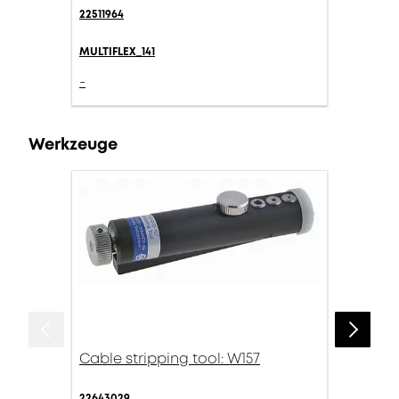
22511964
MULTIFLEX_141
-
Werkzeuge
Cable stripping tool: W157
22643029