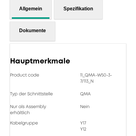
Allgemein
Spezifikation
Dokumente
Hauptmerkmale
Product code
11_QMA-W50-3-
7/113_N
Typ der Schnittstelle
QMA
Nur als Assembly
Nein
erhältlich
Kabelgruppe
Y17
Y12