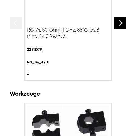
RG174, 50 Ohm, 1 GHz, 85°C, ø2.8
mm, PVC Mantel
22511579
RG_174_A/U
-
Werkzeuge