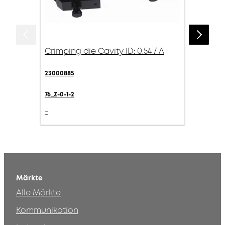
Crimping die Cavity ID: 0.54 / A
23000885
76_Z-0-1-2
-
Märkte
Alle Märkte
Kommunikation