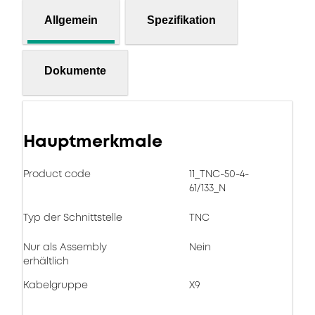
Allgemein
Spezifikation
Dokumente
Hauptmerkmale
Product code
11_TNC-50-4-
61/133_N
Typ der Schnittstelle
TNC
Nur als Assembly
Nein
erhältlich
Kabelgruppe
X9