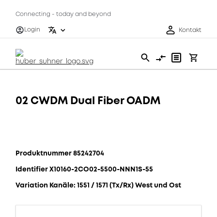
Connecting - today and beyond
Login
Kontakt
02 CWDM Dual Fiber OADM
Produktnummer 85242704
Identifier X10160-2CO02-5500-NNN1S-55
Variation Kanäle: 1551 / 1571 (Tx/Rx) West und Ost