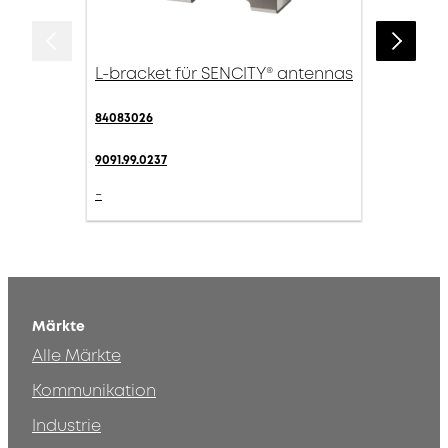
L-bracket für SENCITY® antennas
84083026
9091.99.0237
-
Märkte
Alle Märkte
Kommunikation
Industrie