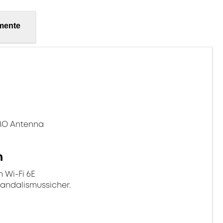
mente
MO Antenna
n
 Wi-Fi 6E
vandalismussicher.