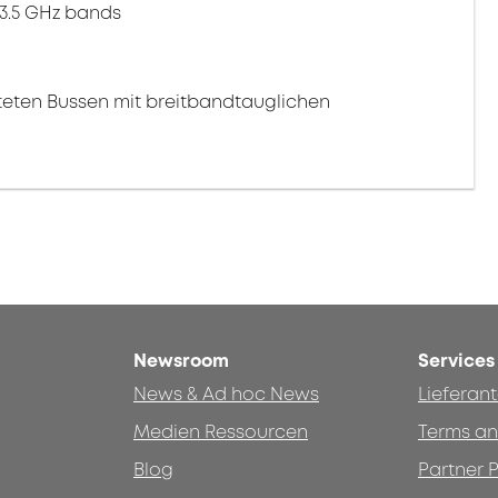
/ 3.5 GHz bands
eten Bussen mit breitbandtauglichen
Newsroom
Services
News & Ad hoc News
Lieferan
Medien Ressourcen
Terms an
Blog
Partner P