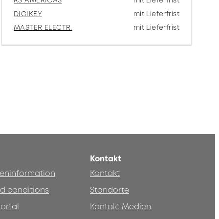
RS AMERICAS
mit Lieferfrist
DIGIKEY
mit Lieferfrist
MASTER ELECTR.
mit Lieferfrist
Kontakt
teninformation
Kontakt
d conditions
Standorte
ortal
Kontakt Medien