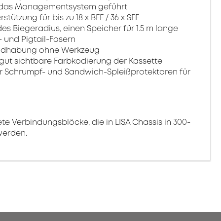
n das Managementsystem geführt
ützung für bis zu 18 x BFF / 36 x SFF
s Biegeradius, einen Speicher für 1.5 m lange
 und Pigtail-Fasern
Handhabung ohne Werkzeug
 gut sichtbare Farbkodierung der Kassette
für Schrumpf- und Sandwich-Spleißprotektoren für
ete Verbindungsblöcke, die in LISA Chassis in 300-
werden.