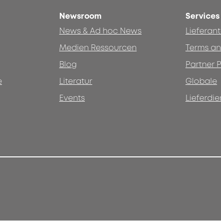
Newsroom
Services
News & Ad hoc News
Lieferan
Medien Ressourcen
Terms an
Blog
Partner P
e
Literatur
Globale
Events
Lieferdie