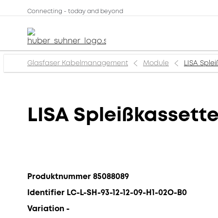
Connecting - today and beyond
Glasfaser Kabelmanagement
Module
LISA Splei
LISA Spleißkassette
Produktnummer 85088089
Identifier LC-L-SH-93-12-12-09-H1-02O-B0
Variation -