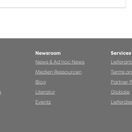
Newsroom
Services
News & Ad hoc News
Lieferan
Medien Ressourcen
Terms an
Blog
Partner P
e
Literatur
Globale
Events
Lieferdie