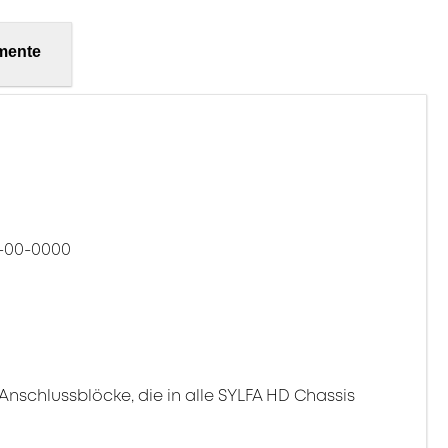
mente
-00-0000
schlussblöcke, die in alle SYLFA HD Chassis