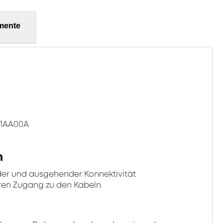
mente
-1AA00A
n
er und ausgehender Konnektivität
ren Zugang zu den Kabeln