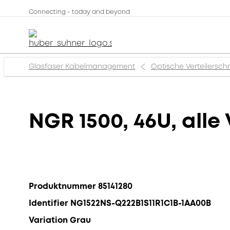
Connecting - today and beyond
Glasfaser Kabelmanagement
Optische Verteilersch
NGR 1500, 46U, alle 
Produktnummer 85141280
Identifier NG1522NS-Q222B1S11R1C1B-1AA00B
Variation Grau