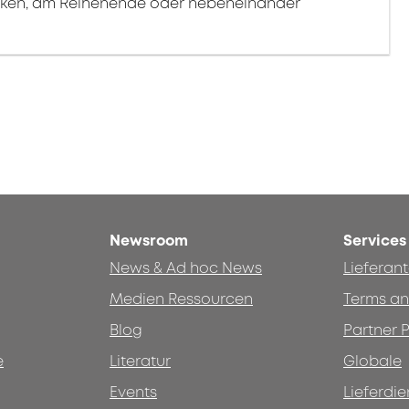
ken, am Reihenende oder nebeneinander
Newsroom
Services
News & Ad hoc News
Lieferan
Medien Ressourcen
Terms an
Blog
Partner P
e
Literatur
Globale
Events
Lieferdie