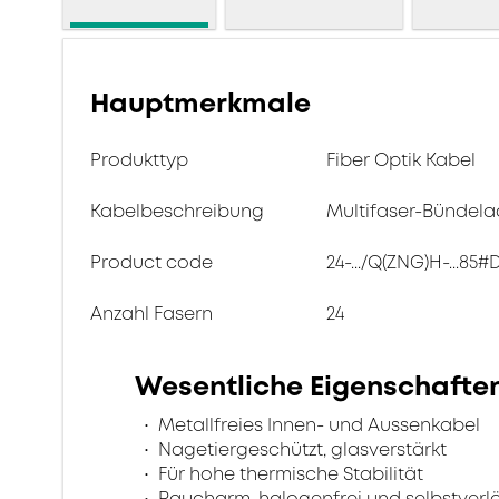
Hauptmerkmale
Produkttyp
Fiber Optik Kabel
Kabelbeschreibung
Multifaser-Bündela
Product code
24-.../Q(ZNG)H-...85#
Anzahl Fasern
24
Wesentliche Eigenschafte
Metallfreies Innen- und Aussenkabel
Nagetiergeschützt, glasverstärkt
Für hohe thermische Stabilität
Raucharm, halogenfrei und selbstver