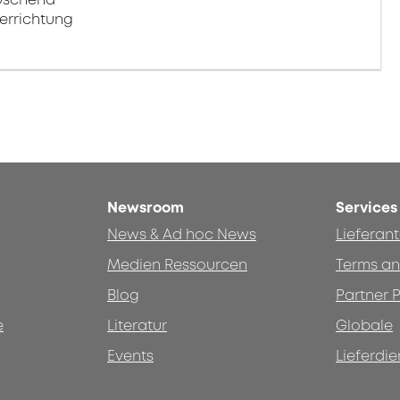
errichtung
Newsroom
Services
News & Ad hoc News
Lieferan
Medien Ressourcen
Terms an
Blog
Partner P
e
Literatur
Globale
Events
Lieferdie