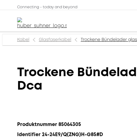
Connecting - today and beyond
Kabel
Glasfaserkabel
Trockene Bündelader glas
Trockene Bündelad
Dca
Produktnummer 85064305
Identifier 24-24E9/Q(ZNG)H-G85#D