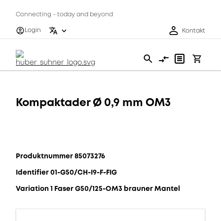
Connecting - today and beyond
Login
Kontakt
Kompaktader Ø 0,9 mm OM3
Produktnummer 85073276
Identifier 01-G50/CH-I9-F-FIG
Variation 1 Faser G50/125-OM3 brauner Mantel