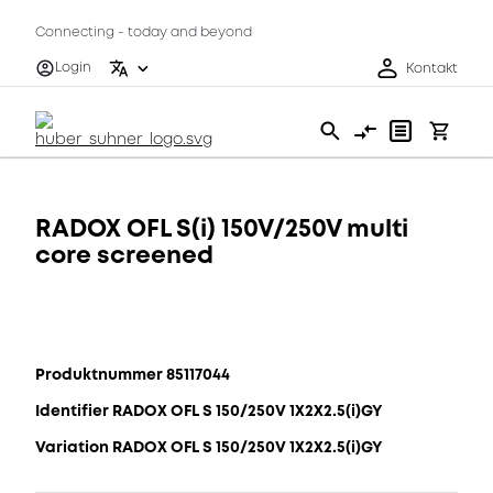
Connecting - today and beyond
Login
Kontakt
RADOX OFL S(i) 150V/250V multi
core screened
Produktnummer 85117044
Identifier RADOX OFL S 150/250V 1X2X2.5(i)GY
Variation RADOX OFL S 150/250V 1X2X2.5(i)GY