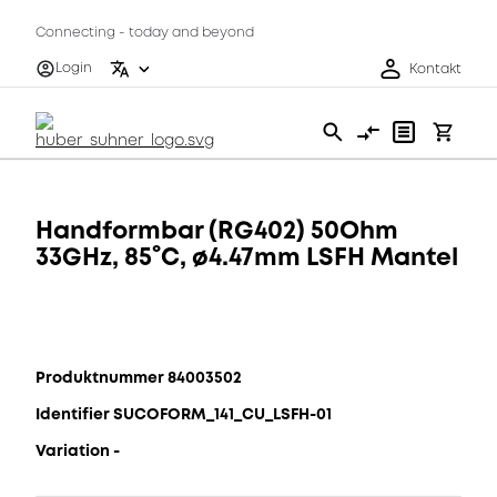
Connecting - today and beyond
Login
Kontakt
Handformbar (RG402) 50Ohm
33GHz, 85°C, ø4.47mm LSFH Mantel
Produktnummer 84003502
Identifier SUCOFORM_141_CU_LSFH-01
Variation -