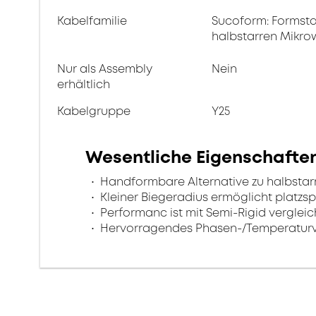
Kabelfamilie
Sucoform: Formsta
halbstarren Mikro
Nur als Assembly
Nein
erhältlich
Kabelgruppe
Y25
Wesentliche Eigenschafte
Handformbare Alternative zu halbstar
Kleiner Biegeradius ermöglicht platz
Performanc ist mit Semi-Rigid verglei
Hervorragendes Phasen-/Temperaturv