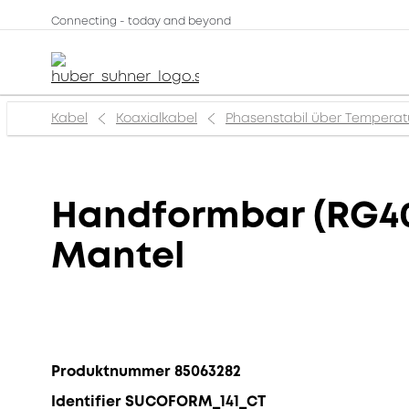
Connecting - today and beyond
Kabel
Koaxialkabel
Phasenstabil über Temperat
Handformbar (RG40
Mantel
Produktnummer 85063282
Identifier SUCOFORM_141_CT