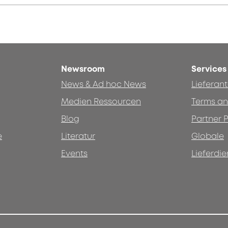
Newsroom
Services
News & Ad hoc News
Lieferan
Medien Ressourcen
Terms an
Blog
Partner P
e
Literatur
Globale
Events
Lieferdie