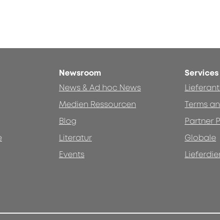
Newsroom
Services
News & Ad hoc News
Lieferan
Medien Ressourcen
Terms an
Blog
Partner P
e
Literatur
Globale
Events
Lieferdie