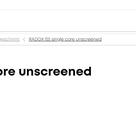
geschirmt
RADOX 155 single core unscreened
ore unscreened