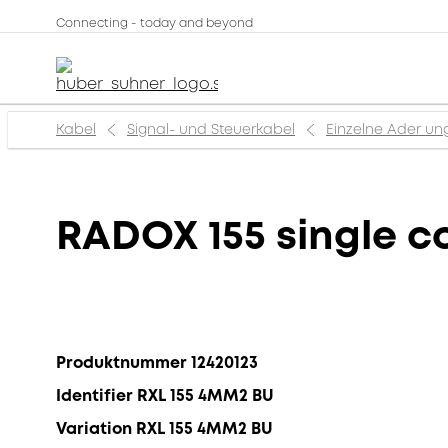
Connecting - today and beyond
Kabel
Signal- und Steuerkabel
Einzelne Ader un
RADOX 155 single c
Produktnummer 12420123
Identifier RXL 155 4MM2 BU
Variation RXL 155 4MM2 BU