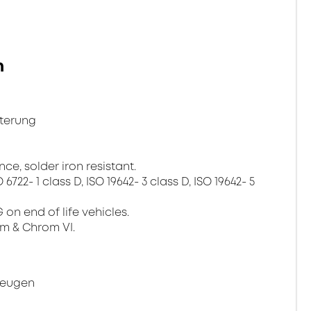
n
tterung
ce, solder iron resistant.
22- 1 class D, ISO 19642- 3 class D, ISO 19642- 5
on end of life vehicles.
um & Chrom VI.
zeugen