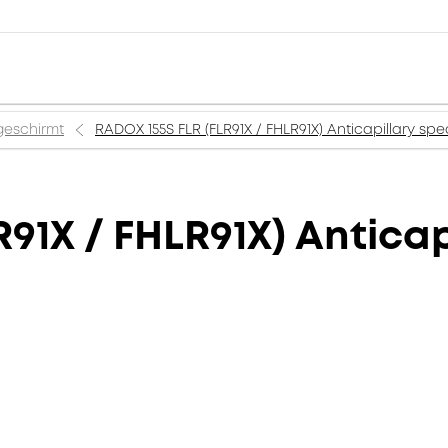
geschirmt
RADOX 155S FLR (FLR91X / FHLR91X) Anticapillary spe
91X / FHLR91X) Anticap