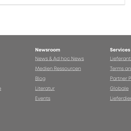
Newsroom
Services
News & Ad hoc News
Lieferan
Medien Ressourcen
Terms an
Blog
Partner P
e
Literatur
Globale
Events
Lieferdie