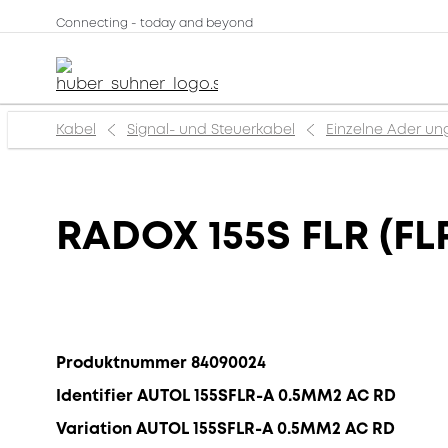
Connecting - today and beyond
Kabel
Signal- und Steuerkabel
Einzelne Ader un
RADOX 155S FLR (FLR
Produktnummer 84090024
Identifier AUTOL 155SFLR-A 0.5MM2 AC RD
Variation AUTOL 155SFLR-A 0.5MM2 AC RD