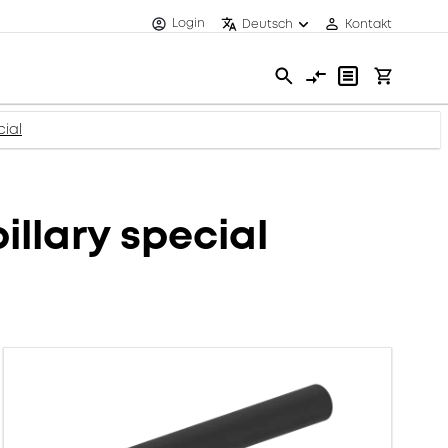
Login
Deutsch
Kontakt
cial
illary special