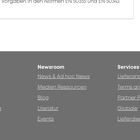
ie Vorgaben in den Normen EN 50355 und EN 50343.
Newsroom
Services
News & Ad hoc News
Lieferan
Medien Ressourcen
Terms an
Blog
Partner P
e
Literatur
Globale
Events
Lieferdie