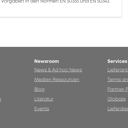
ie Vorgaben in den Normen EN 50355 und EN 50343.
Newsroom
Services
News & Ad hoc News
Lieferan
Medien Ressourcen
Terms an
Blog
Partner P
e
Literatur
Globale
Events
Lieferdie