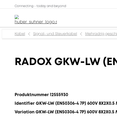
Connecting - today and beyond
Kabel
Signal- und Steuerkabel
Mehradrig gesch
RADOX GKW-LW (EN
Produktnummer 12555930
Identifier GKW-LW (EN50306-4 7P) 600V 8X2X0.5
Variation GKW-LW (EN50306-4 7P) 600V 8X2X0.5