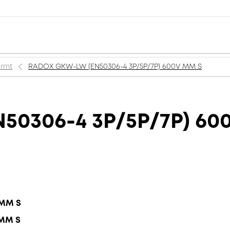
irmt
RADOX GKW-LW (EN50306-4 3P/5P/7P) 600V MM S
50306-4 3P/5P/7P) 60
 MM S
 MM S