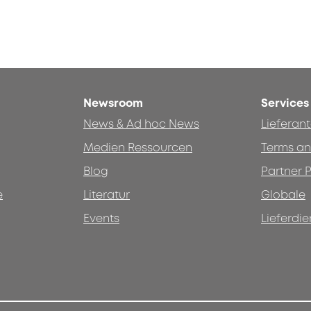
Newsroom
Services
News & Ad hoc News
Lieferan
Medien Ressourcen
Terms an
Blog
Partner P
e
Literatur
Globale
Events
Lieferdie