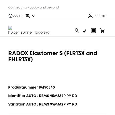
Connecting - today and beyond
Login
Kontakt
RADOX Elastomer S (FLR13X and
FHLR13X)
Produktnummer 84150540
Identifier AUTOL REMS 95MM2P PY RD
Variation AUTOL REMS 95MM2P PY RD