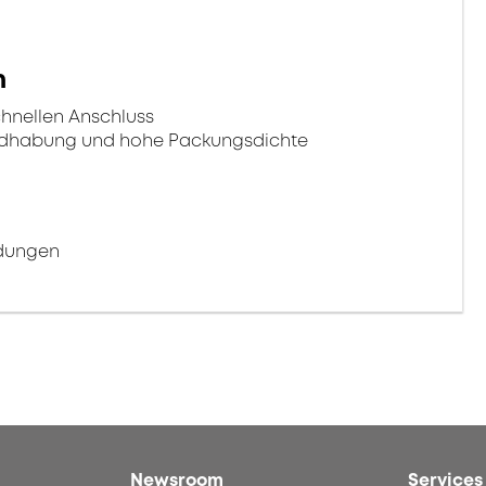
n
chnellen Anschluss
ndhabung und hohe Packungsdichte
ndungen
Newsroom
Services