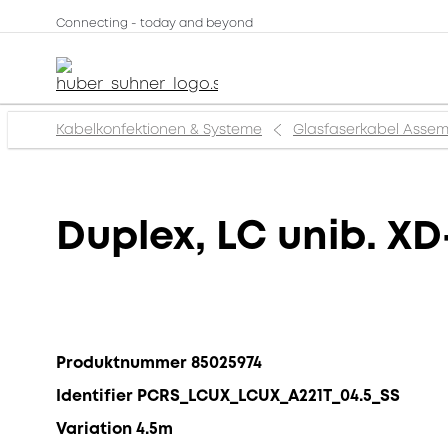
Connecting - today and beyond
Kabelkonfektionen & Systeme
Glasfaserkabel Assem
Duplex, LC unib. XD
Produktnummer 85025974
Identifier PCRS_LCUX_LCUX_A221T_04.5_SS
Variation 4.5m