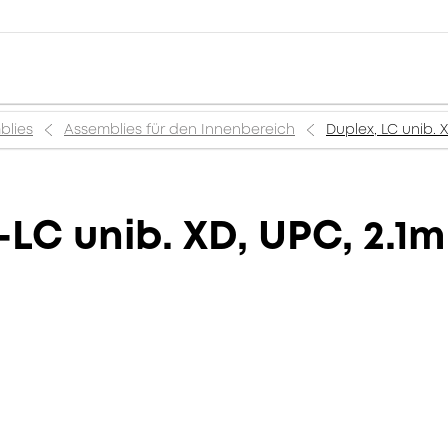
blies
Assemblies für den Innenbereich
Duplex, LC unib. 
-LC unib. XD, UPC, 2.1