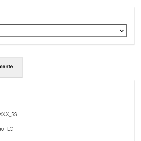
mente
XX.X_SS
auf LC