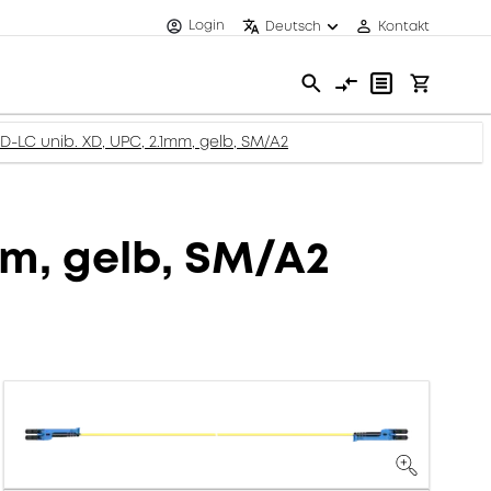
Login
Deutsch
Kontakt
XD-LC unib. XD, UPC, 2.1mm, gelb, SM/A2
mm, gelb, SM/A2