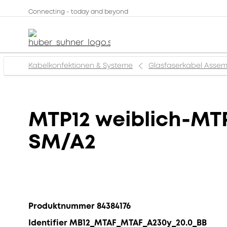
Connecting - today and beyond
Kabelkonfektionen & Systeme
Glasfaserkabel Assem
MTP12 weiblich-MTP1
SM/A2
Produktnummer 84384176
Identifier MB12_MTAF_MTAF_A230y_20.0_BB