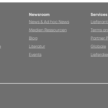
Newsroom
Services
News & Ad hoc News
Lieferan
Medien Ressourcen
Terms an
Blog
Partner P
e
Literatur
Globale
Events
Lieferdie