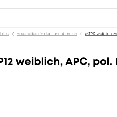
blies
Assemblies für den Innenbereich
MTP12 weiblich-MT
2 weiblich, APC, pol. 