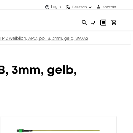
Login
Deutsch
Kontakt
P12 weiblich, APC, pol. B, 3mm, gelb, SM/A2
B, 3mm, gelb,