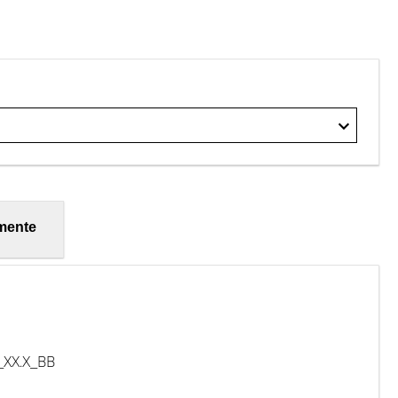
mente
XX.X_BB