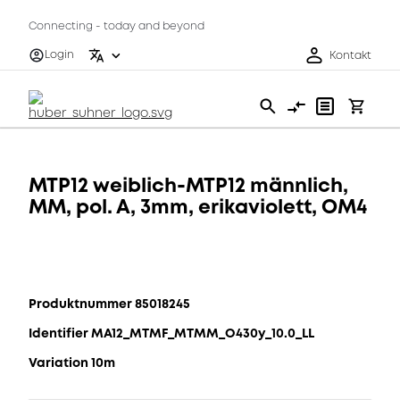
Connecting - today and beyond
Login
Kontakt
MTP12 weiblich-MTP12 männlich,
MM, pol. A, 3mm, erikaviolett, OM4
Produktnummer 85018245
Identifier MA12_MTMF_MTMM_O430y_10.0_LL
Variation 10m