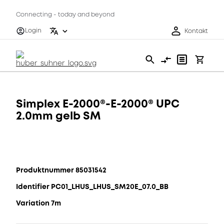
Connecting - today and beyond
Login
Kontakt
Simplex E-2000®-E-2000® UPC
2.0mm gelb SM
Produktnummer 85031542
Identifier PC01_LHUS_LHUS_SM20E_07.0_BB
Variation 7m