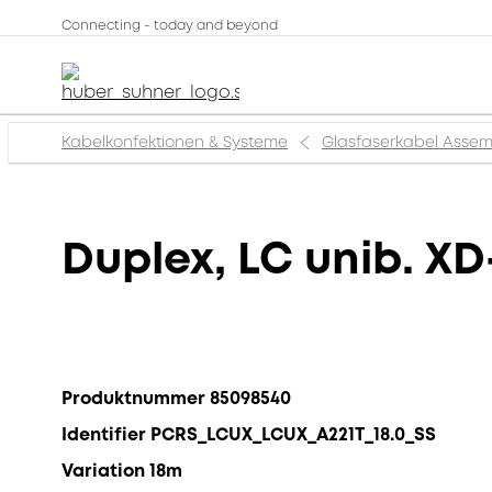
Connecting - today and beyond
Kabelkonfektionen & Systeme
Glasfaserkabel Assem
Duplex, LC unib. XD
Produktnummer 85098540
Identifier PCRS_LCUX_LCUX_A221T_18.0_SS
Variation 18m