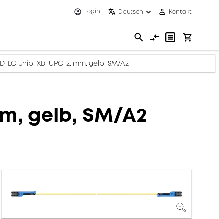
Login
Deutsch
Kontakt
XD-LC unib. XD, UPC, 2.1mm, gelb, SM/A2
mm, gelb, SM/A2