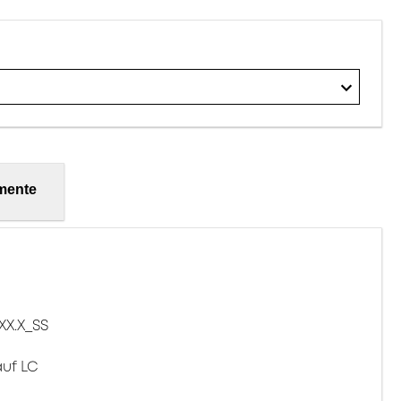
mente
XX.X_SS
auf LC