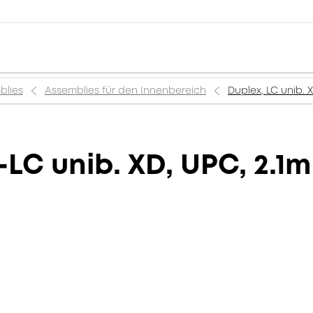
blies
Assemblies für den Innenbereich
Duplex, LC unib. 
-LC unib. XD, UPC, 2.1