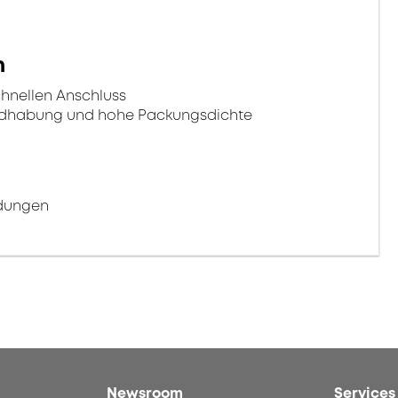
n
chnellen Anschluss
ndhabung und hohe Packungsdichte
ndungen
Newsroom
Services