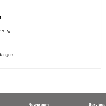
n
rkzeug
ndungen
Newsroom
Services