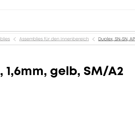
blies
Assemblies für den Innenbereich
Duplex, SN-SN, AP
, 1,6mm, gelb, SM/A2