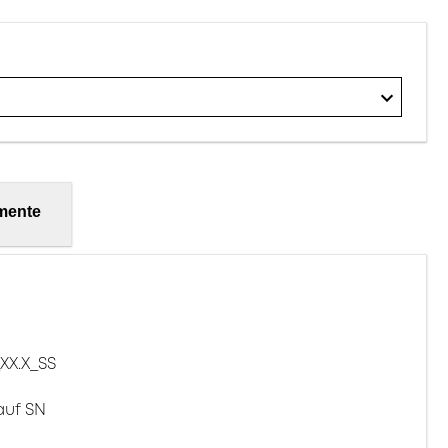
mente
XX.X_SS
auf SN