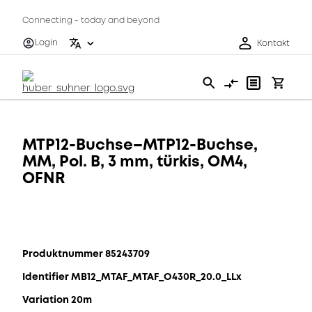
Connecting - today and beyond
Login
Kontakt
MTP12-Buchse–MTP12-Buchse,
MM, Pol. B, 3 mm, türkis, OM4,
OFNR
Produktnummer 85243709
Identifier MB12_MTAF_MTAF_O430R_20.0_LLx
Variation 20m