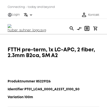
Connecting - today and beyond
Login
Kontakt
FTTH pre-term, 1x LC-APC, 2 fiber,
2.3mm B2ca, SM A2
Produktnummer 85229126
Identifier PT01_LCAS_0000_A223T_0100_S0
Variation 100m