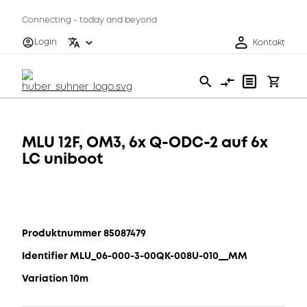
Connecting - today and beyond
Login
Kontakt
MLU 12F, OM3, 6x Q-ODC-2 auf 6x
LC uniboot
Produktnummer 85087479
Identifier MLU_06-000-3-00QK-008U-010__MM
Variation 10m