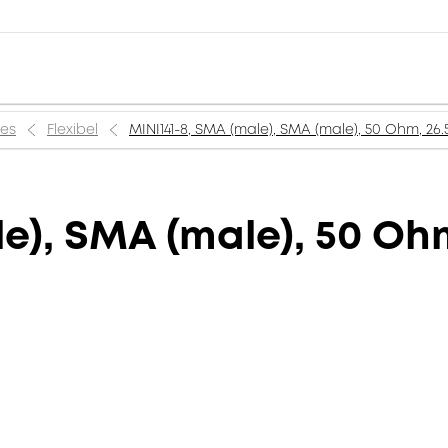
ies
Flexibel
MINI141-8, SMA (male), SMA (male), 50 Ohm, 26.
e), SMA (male), 50 Ohm,