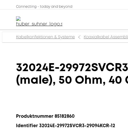
Connecting - today and beyond
Kabelkonfektionen & Systeme
Koaxialkabel Assembl
32024E-29972SVCR3-
(male), 50 Ohm, 40 
Produktnummer 85182860
Identifier 32024E-29972SVCR3-29094KCR-12