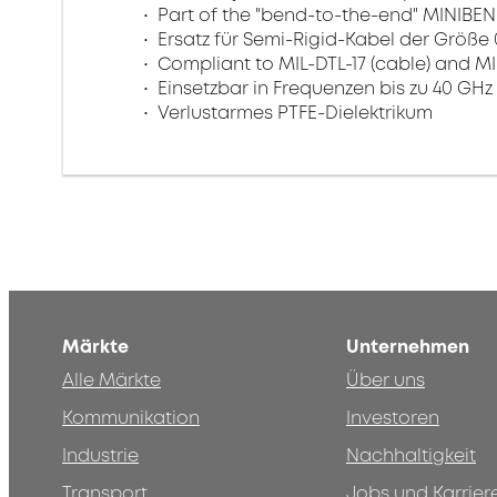
Part of the "bend-to-the-end" MINIBEN
Ersatz für Semi-Rigid-Kabel der Größe
Compliant to MIL-DTL-17 (cable) and MI
Einsetzbar in Frequenzen bis zu 40 GHz
Verlustarmes PTFE-Dielektrikum
Märkte
Unternehmen
Alle Märkte
Über uns
Kommunikation
Investoren
Industrie
Nachhaltigkeit
Transport
Jobs und Karrier