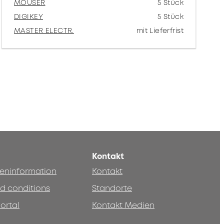
MOUSER
5 Stück
DIGIKEY
5 Stück
MASTER ELECTR.
mit Lieferfrist
Kontakt
teninformation
Kontakt
d conditions
Standorte
ortal
Kontakt Medien