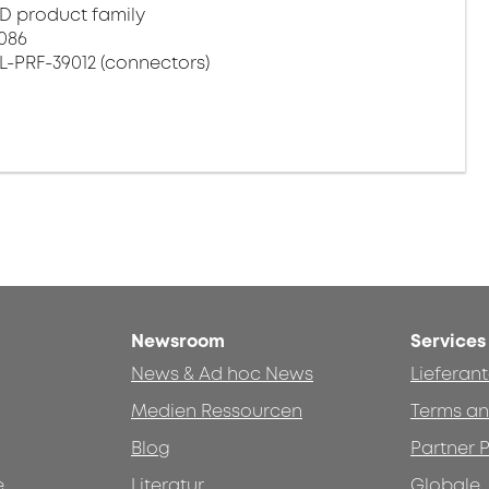
D product family
 086
L-PRF-39012 (connectors)
Newsroom
Services
News & Ad hoc News
Lieferan
Medien Ressourcen
Terms an
Blog
Partner P
e
Literatur
Globale