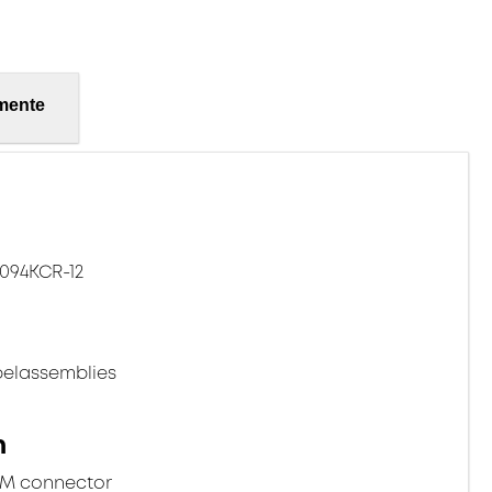
mente
094KCR-12
belassemblies
n
PM connector