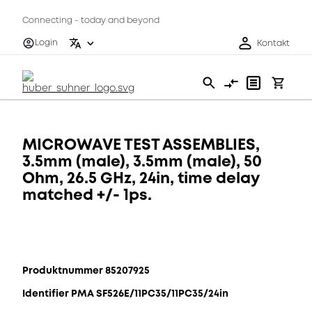
Connecting - today and beyond
Login
Kontakt
MICROWAVE TEST ASSEMBLIES,
3.5mm (male), 3.5mm (male), 50
Ohm, 26.5 GHz, 24in, time delay
matched +/- 1ps.
Produktnummer 85207925
Identifier PMA SF526E/11PC35/11PC35/24in