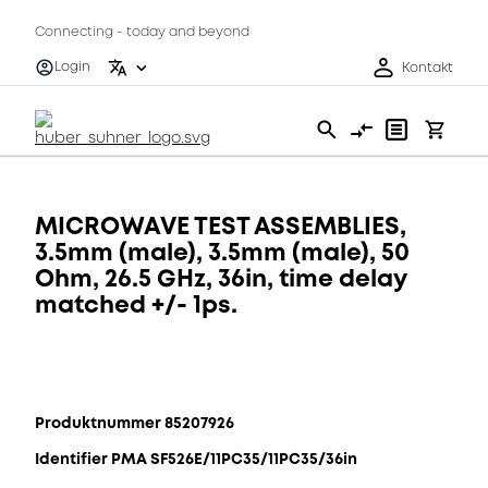
Connecting - today and beyond
Login
Kontakt
MICROWAVE TEST ASSEMBLIES,
3.5mm (male), 3.5mm (male), 50
Ohm, 26.5 GHz, 36in, time delay
matched +/- 1ps.
Produktnummer 85207926
Identifier PMA SF526E/11PC35/11PC35/36in