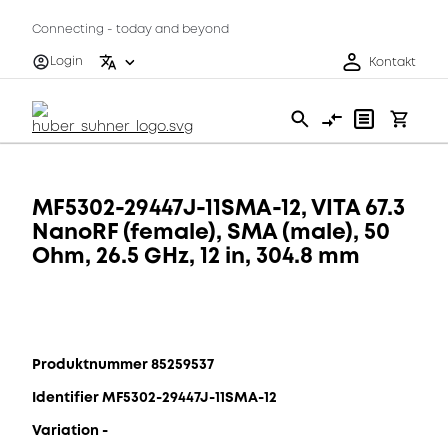
Connecting - today and beyond
Login
Kontakt
MF5302-29447J-11SMA-12, VITA 67.3
NanoRF (female), SMA (male), 50
Ohm, 26.5 GHz, 12 in, 304.8 mm
Produktnummer 85259537
Identifier MF5302-29447J-11SMA-12
Variation -