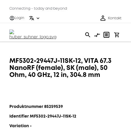
Connecting - today and beyond
Login
Kontakt
MF5302-29447J-11SK-12, VITA 67.3
NanoRF (female), SK (male), 50
Ohm, 40 GHz, 12 in, 304.8 mm
Produktnummer 85259539
Identifier MF5302-29447J-11SK-12
Variation -