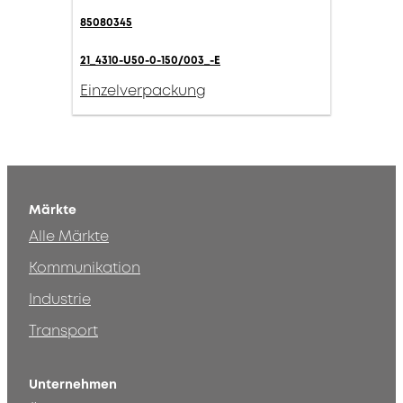
85080345
21_4310-U50-0-150/003_-E
Einzelverpackung
Märkte
Alle Märkte
Kommunikation
Industrie
Transport
Unternehmen