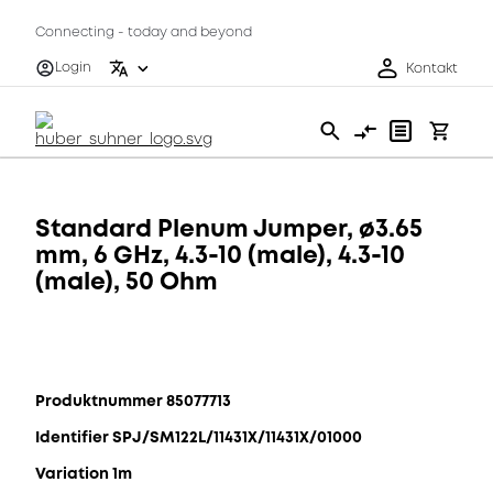
Connecting - today and beyond
Login
Kontakt
Standard Plenum Jumper, ø3.65
mm, 6 GHz, 4.3-10 (male), 4.3-10
(male), 50 Ohm
Produktnummer 85077713
Identifier SPJ/SM122L/11431X/11431X/01000
Variation 1m