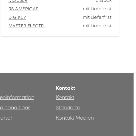
MOUSER
12 Stück
RS AMERICAS
mit Lieferfrist
DIGIKEY
mit Lieferfrist
MASTER ELECTR.
mit Lieferfrist
Kontakt
teninformation
Kontakt
d conditions
Standorte
ortal
Kontakt Medien