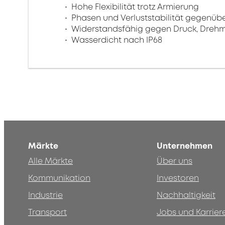
Hohe Flexibilität trotz Armierung
Phasen und Verluststabilität gegenüb
Widerstandsfähig gegen Druck, Dreh
Wasserdicht nach IP68
Märkte
Unternehmen
Alle Märkte
Über uns
Kommunikation
Investoren
Industrie
Nachhaltigkeit
Transport
Jobs und Karrier