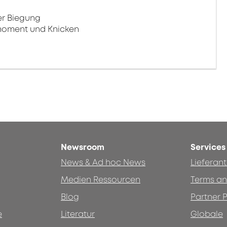
er Biegung
moment und Knicken
Newsroom
Services
News & Ad hoc News
Lieferan
Medien Ressourcen
Terms an
Blog
Partner P
e
Literatur
Globale