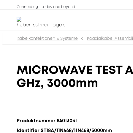
Connecting - today and beyond
Kabelkonfektionen & Systeme
Koaxialkabel Assembl
MICROWAVE TEST ASS
GHz, 3000mm
Produktnummer 84013031
Identifier ST18A/11N468/11N468/3000mm