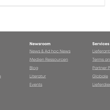
Newsroom
Services
News & Ad hoc News
Lieferan
Medien Ressourcen
Terms an
Blog
Partner P
e
Literatur
Globale
Events
Lieferdie