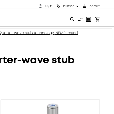
Login
Deutsch
Kontakt
arter-wave stub technology, NEMP tested
ter-wave stub