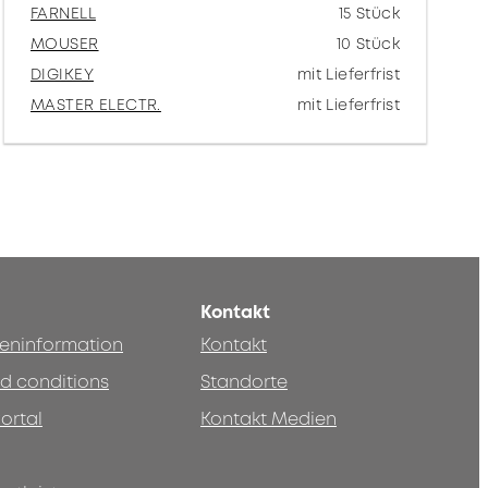
FARNELL
15 Stück
MOUSER
10 Stück
DIGIKEY
mit Lieferfrist
MASTER ELECTR.
mit Lieferfrist
Kontakt
teninformation
Kontakt
d conditions
Standorte
ortal
Kontakt Medien