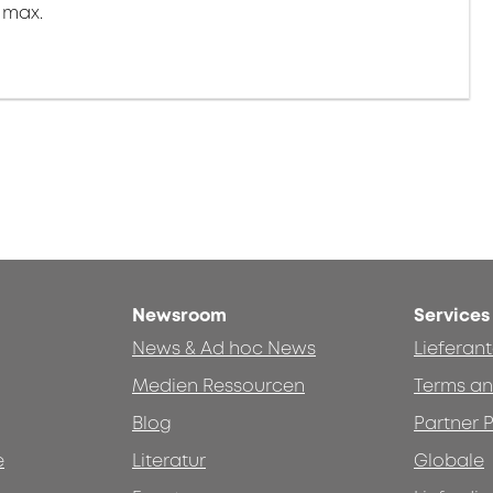
 max.
Newsroom
Services
News & Ad hoc News
Lieferan
Medien Ressourcen
Terms an
Blog
Partner P
e
Literatur
Globale