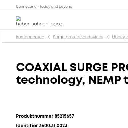
Connecting - today and beyond
Komponenten
Surge protective devices
Übersp
COAXIAL SURGE PR
technology, NEMP 
Produktnummer 85215657
Identifier 3400.31.0023