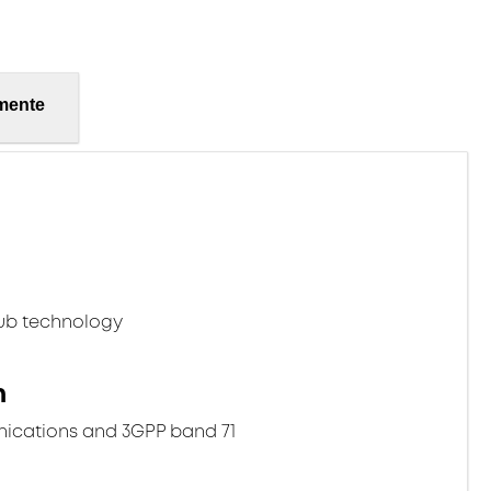
mente
ub technology
n
ications and 3GPP band 71