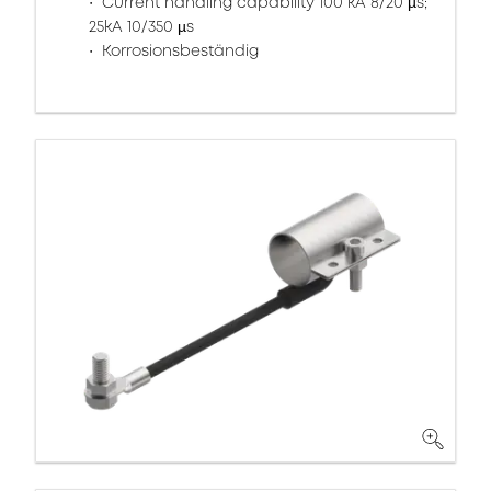
Current handling capability 100 kA 8/20 µs;
25kA 10/350 µs
Korrosionsbeständig