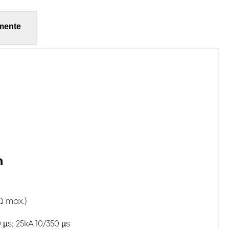
mente
n
Ω max.)
µs; 25kA 10/350 µs