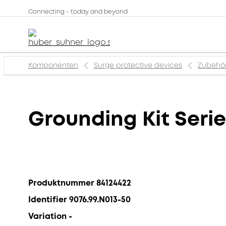
Connecting - today and beyond
Komponenten
Surge protective devices
Zubehör
Grounding Kit Serie
Produktnummer 84124422
Identifier 9076.99.N013-50
Variation -