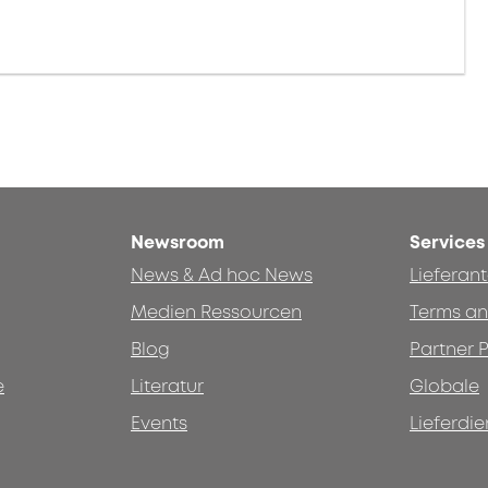
Newsroom
Services
News & Ad hoc News
Lieferan
Medien Ressourcen
Terms an
Blog
Partner P
e
Literatur
Globale
Events
Lieferdie