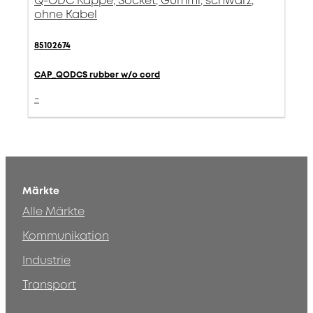
Q-ODC Kappe, Socket, Gummi, schwarz,
ohne Kabel
85102674
CAP_QODCS rubber w/o cord
-
Märkte
Alle Märkte
Kommunikation
Industrie
Transport