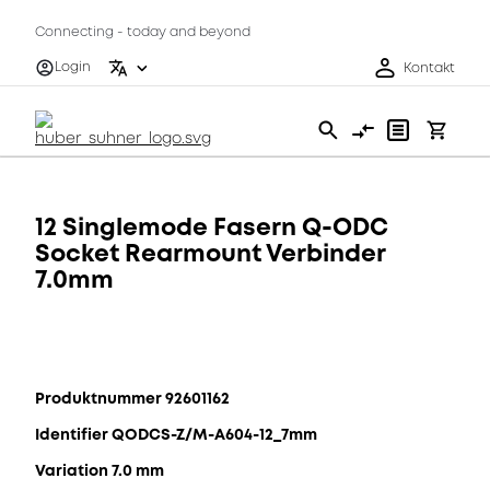
Connecting - today and beyond
Login
Kontakt
12 Singlemode Fasern Q-ODC
Socket Rearmount Verbinder
7.0mm
Produktnummer 92601162
Identifier QODCS-Z/M-A604-12_7mm
Variation 7.0 mm